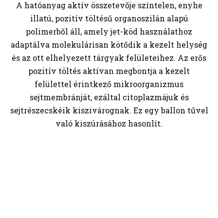
A hatóanyag aktív összetevője színtelen, enyhe
illatú, pozitív töltésű organoszilán alapú
polimerből áll, amely jet-köd használathoz
adaptálva molekulárisan kötődik a kezelt helység
és az ott elhelyezett tárgyak felületeihez. Az erős
pozitív töltés aktívan megbontja a kezelt
felülettel érintkező mikroorganizmus
sejtmembránját, ezáltal citoplazmájuk és
sejtrészecskéik kiszivárognak. Ez egy ballon tűvel
való kiszúrásához hasonlít.