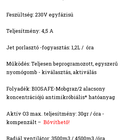
Feszültség: 230V egyfázisú
Teljesítmény: 4,5 A
Jet porlasztó -fogyasztás: 1,2L / óra
Működés: Teljesen beprogramozott, egyszerű
nyomógomb - kiválasztás, aktiválás
Folyadék: BIOSAFE-Mobgraz/2 alacsony
koncentrációjú antimikróbiális* hatóanyag
Aktív O3 max. teljesítmény: 30gr / óra -
kompenzált –
Bővíthető!
Radiál ventilátor: 3500m3 / 4500m3 /óra