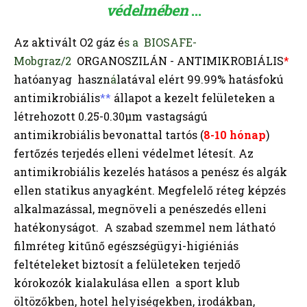
védelmében
...
Az aktivált O2 gáz é
s a BIOSAFE-
Mobgraz/2
ORGANOSZILÁN - ANTIMIKROBIÁLIS
*
hatóanyag haszn
á
latával elért 99.99% hatásfokú
antimikrobiális
**
állapot a kezelt felületeken a
létrehozott 0.25-0.30μm vastagságú
antimikrobiális bevonattal tartós (
8-10 hónap
)
fertőzés terjedés elleni védelmet létesít. Az
antimikrobiális kezelés hatásos a penész és algák
ellen statikus anyagként. Megfelelő réteg képzés
alkalmazással, megnöveli a penészedés elleni
hatékonyságot. A szabad szemmel nem látható
filmréteg kitűnő egészségügyi-higiéniás
feltételeket biztosít a felületeken terjedő
kórokozók kialakulása ellen a sport klub
öltözőkben, hotel helyiségekben, irodákban,