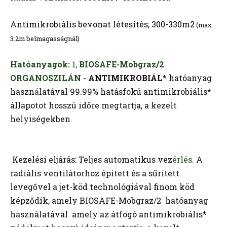
Antimikrobiális bevonat létesítés; 300-330m2
(max.
3.2m belmagasságnál)
Hatóanyagok:
1,
BIOSAFE-Mobgraz/2
ORGANOSZILÁN -
ANTIMIKROBIÁL
* hatóanyag
haszn
á
latával 99.99% hatásfokú antimikrobiális*
állapotot hosszú időre megtartja, a kezelt
helyiségekben
.
Kezelési eljárás: Teljes automatikus vez
érl
és.
A
radiális ventilátorhoz épített és a sűrített
levegővel a jet-köd technológiával finom köd
képződik, amely BIOSAFE-Mobgraz/2 hatóanyag
használatával amely az átfogó antimikrobiális*