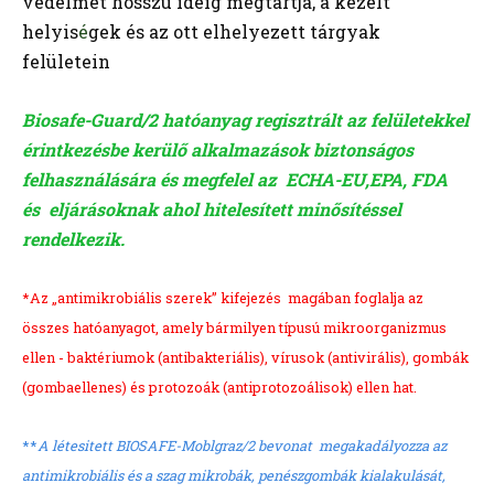
védelmet hosszú ideig megtartja, a kezelt
helyis
é
gek és az ott elhelyezett tárgyak
felületein
Biosafe-Guard/2 hatóanyag regisztrált az felületekkel
érintkezésbe kerülő alkalmazások biztonságos
felhasználására és megfelel az ECHA-EU,EPA, FDA
és eljárásoknak ahol hitelesített minősítéssel
rendelkezik.
*Az „antimikrobiális szerek” kifejezés magában foglalja az
összes hatóanyagot, amely bármilyen típusú mikroorganizmus
ellen - baktériumok (antibakteriális), vírusok (antivirális), gombák
(gombaellenes) és protozoák (antiprotozoálisok) ellen hat.
**
A létesitett BIOSAFE-Moblgraz/2 bevonat megakadályozza az
antimikrobiális és a szag mikrobák, penészgombák kialakulását,