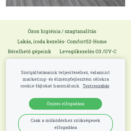
Ózon higiénia / szagtanalítás
Lakás, iroda kezelés- Comfort52-Home
Bérelhető gépeink
Levegőkezelés O3 /UV-C
Gépjárművek COMFORT ROBOT
Élelmiszeripar (Mobilsept O3 Food)
Szolgáltatásaink teljesítéséhez, valamint
marketing- és élményfejlesztési célokra
Kórházi Fertőző Hulladék
Rólunk
cookie-fájlokat használunk.
Testreszabás
Kapcsolat
Cookie-fájlok
Összes elfogadása
© 2026 Mobilsept Mobile Hygiene LLC
Minden jog
!
fenntartva
Csak a működéshez szükségesek
elfogadása