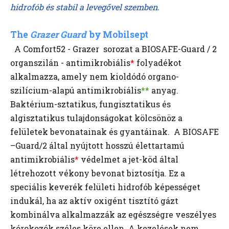
hidrofób és stabil a levegővel szemben.
The
Grazer Guard
by Mobilsept
A Comfort52 - Grazer sorozat a BIOSAFE-Guard / 2
organszilán - antimikrobiális
*
folyadékot
alkalmazza, amely nem kioldódó organo-
szilícium-alapú antimikrobiális
**
anyag.
Baktérium-sztatikus, fungisztatikus és
algisztatikus tulajdonságokat kölcsönöz a
felületek bevonatainak és gyantáinak.
A BIOSAFE
–Guard/2 által nyújtott hosszú élettartamú
antimikrobiális
*
védelmet a jet-köd által
létrehozott vékony bevonat biztosítja. Ez a
speciális keverék felületi hidrofób képességet
indukál, ha az aktív oxigént tisztító gázt
kombinálva alkalmazzák az egészségre veszélyes
kórokozók széles köre ellen. A kezelések nem