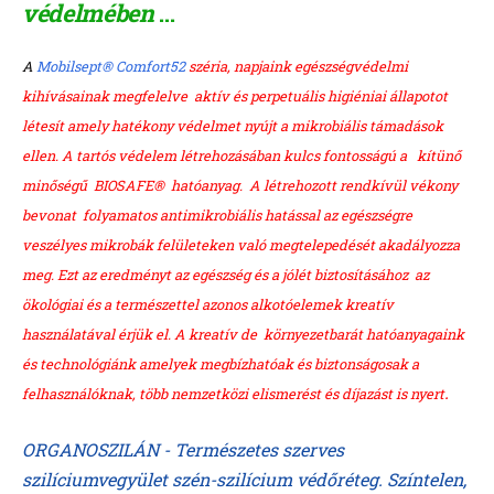
védelmében
...
A
Mobilsept® Comfort52
széria, napjaink egészségvédelmi
kihívásainak megfelelve aktív és perpetuális higiéniai állapotot
létesít amely hatékony védelmet nyújt a mikrobiális támadások
ellen. A tartós védelem létrehozásában kulcs fontosságú a kítünő
minőségű BIOSAFE® hatóanyag. A létrehozott rendkívül vékony
bevonat folyamatos antimikrobiális hatással az egészségre
veszélyes mikrobák felületeken való megtelepedését akadályozza
meg. Ezt az eredményt az egészség és a jólét biztosításához az
ökológiai és a természettel azonos alkotóelemek kreatív
használatával érjük el. A kreatív de környezetbarát hatóanyagaink
és technológiánk amelyek megbízhatóak és biztonságosak a
.
felhasználóknak, több nemzetközi elismerést és díjazást is nyert
ORGANOSZILÁN - Természetes szerves
szilíciumvegyület szén-szilícium védőréteg. Színtelen,