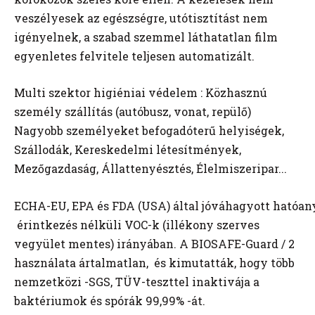
veszélyesek az egészségre, utótisztítást nem
igényelnek, a szabad szemmel láthatatlan film
egyenletes felvitele teljesen automatizált.
Multi szektor higiéniai védelem : Közhasznú 
személy szállítás (autóbusz, vonat, repülő) 
Nagyobb személyeket befogadóterű helyiségek, 
Szállodák, Kereskedelmi létesítmények, 
Mezőgazdaság, Állattenyésztés, Élelmiszeripar...
ECHA-EU, EPA és FDA (USA) által jóváhagyott hatóany
érintkezés nélküli VOC-k (
illékony szerves
vegyület mentes)
irányában. A BIOSAFE-Guard / 2
használata ártalmatlan,
és kimutatták, hogy több
nemzetközi -SGS, TÜV-teszttel
inaktivája a
baktériumok és spórák 99,99% -át.