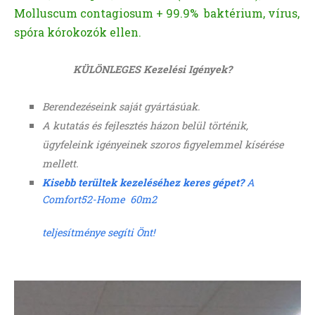
Molluscum contagiosum + 99.9% baktérium, vírus,
spóra kórokozók ellen.
KÜLÖNLEGES Kezelési Igények?
Berendezéseink saj
át
gyárt
ásúak.
A kutatás és fejlesztés házon belül történik,
ügyfeleink
igényeinek szoros figyelemmel kísérése
mellett.
Kisebb terültek kezeléséhez keres gépet?
A
Comfort52-Home 60m2
teljesítménye segíti Önt!