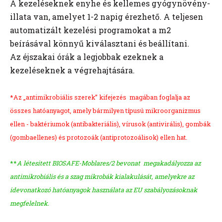
A kezeléseknek enyhe és kellemes gyógynövény-
illata van,
amelyet 1-2 napig érezhető. A teljesen
automatizált kezelési
programokat a m2
beírásával könnyű kiválasztani és beállítani.
Az éjszakai órák a legjobbak ezeknek a
kezeléseknek a
végrehajtására.
*Az „antimikrobiális szerek” kifejezés magában foglalja az
összes hatóanyagot, amely bármilyen típusú mikroorganizmus
ellen - baktériumok (antibakteriális), vírusok (antivirális), gombák
(gombaellenes) és protozoák (antiprotozoálisok) ellen hat.
**
A létesitett BIOSAFE-Moblares/2 bevonat megakadályozza az
antimikrobiális és a szag mikrobák kialakulását, amelyekre az
idevonatkozó hatóanyagok használata az EU szabályozásoknak
megfelelnek.