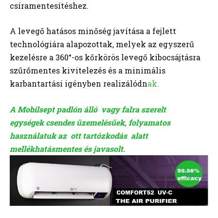
csíramentesítéshez.
A levegő hatásos minőség javítása a fejlett
technológiára alapozottak, melyek az egyszerű
kezelésre a 360°-os kőrkörös levegő kibocsájtásra
szűrőmentes kivitelezés és a minimális
karbantartási igényben realizálódn
ak.
A Mobilsept padlón álló vagy falra szerelt
egységek
csendes üzemelésűek, folyamatos
használatuk az ott tartózkodás alatt
mellékhatásmentes és javasolt.