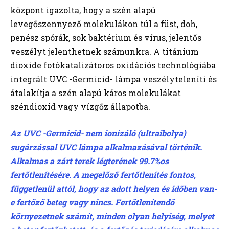
központ igazolta, hogy a szén alapú
levegőszennyező molekulákon túl a füst, doh,
penész spórák, sok baktérium és vírus, jelentős
veszélyt jelenthetnek számunkra. A titánium
dioxide fotókatalizátoros oxidációs technológiába
integrált UVC -Germicid- lámpa veszélyteleníti és
átalakítja a szén alapú káros molekulákat
széndioxid vagy vízgőz állapotba.
Az UVC -Germicid- nem ionizáló (ultraibolya)
sugárzással UVC lámpa alkalmazásával történik.
Alkalmas a zárt terek légterének 99.7%os
fertőtlenítésére. A megelőző fertőtlenítés fontos,
függetlenül attól, hogy az adott helyen és időben van-
e fertőző beteg vagy nincs. Fertőtlenítendő
környezetnek számít, minden olyan helyiség, melyet