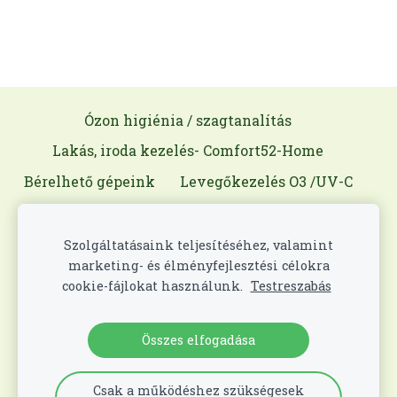
Ózon higiénia / szagtanalítás
Lakás, iroda kezelés- Comfort52-Home
Bérelhető gépeink
Levegőkezelés O3 /UV-C
Gépjárművek COMFORT ROBOT
Élelmiszeripar (Mobilsept O3 Food)
Szolgáltatásaink teljesítéséhez, valamint
marketing- és élményfejlesztési célokra
Kórházi Fertőző Hulladék
Rólunk
cookie-fájlokat használunk.
Testreszabás
Kapcsolat
Cookie-fájlok
Összes elfogadása
© 2026 Mobilsept Mobile Hygiene LLC
Minden jog
!
fenntartva
Csak a működéshez szükségesek