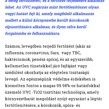
a beteg fertőzhetett, és a fertőzés terjedésére alkalmas
lehet. Az UVC sugárzás mint fertőtlenítőszer olyan
vegyi hatást fejt ki, amely megfelelő alkalmazás
mellett a külső környezetbe került kórokozók
elpusztítására alkalmas, és ilyen célra kerül
forgalomba és felhasználásra.
Számos, levegőben terjedő fertőzést (akár az
influenza, coronavirus, Sars, vagy TBC,
baktériumok, penész spóra), és az egyszerűbb,
kellemetlen tünetekkel járó fejfájást vagy
szédülést okozhatja az elégtelen tisztaságú
levegő. Az egészségünk védelme érdekében is
kiemelten fontos a magas 99.98%-os hatásfokkal
üzemelő UVC -TiO2 tisztítási technológia, amely
környezetbarát megoldást nyújt egyaránt a légtér
fertőtlenítésére, a kórokozók, spóra- és